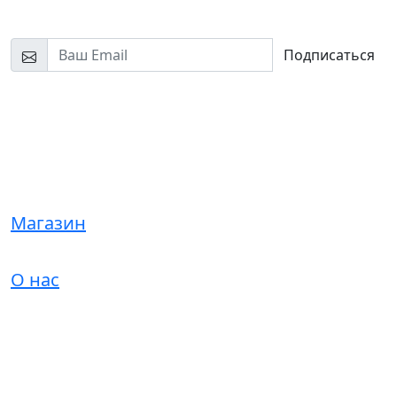
Узнайте первыми о новинках и скидках
Подписаться
Нажимая на кнопку «Подписаться», я соглашаюсь на
обработку моих персональных данных и ознакомлен(а) с
условиями конфиденциальности
Магазин
О нас
© 2021 Mamontoff. Все права защищены.