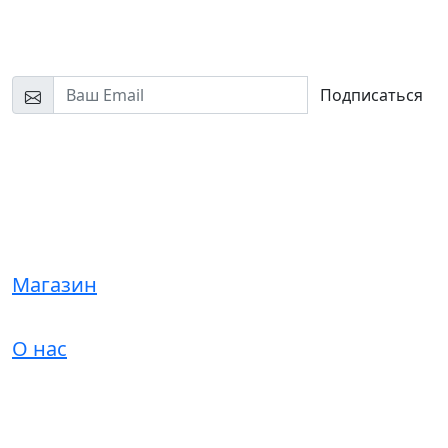
Будем на связи!
Узнайте первыми о новинках и скидках
Подписаться
Нажимая на кнопку «Подписаться», я соглашаюсь на
обработку моих персональных данных и ознакомлен(а) с
условиями конфиденциальности
Магазин
О нас