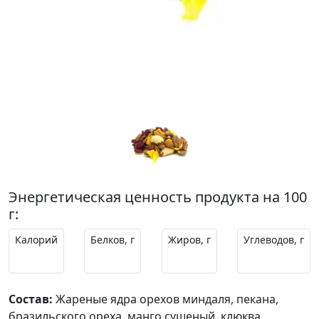
Энергетическая ценность продукта на 100
г:
Калорий
Белков, г
Жиров, г
Углеводов, г
543.8
9
39.06
39.92
Состав:
Жареные ядра орехов миндаля, пекана,
бразильского ореха, манго сушеный, клюква