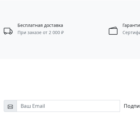
Бесплатная доставка
Гаранти
При заказе от 2 000 ₽
Сертиф
Будем на связи!
Узнайте первыми о новинках и скидках
Подпи
Нажимая на кнопку «Подписаться», я соглашаюсь на обработк
персональных данных и ознакомлен(а) с условиями
конфиденциальности