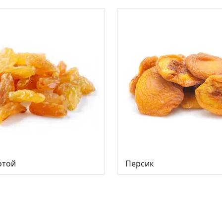
отой
Персик