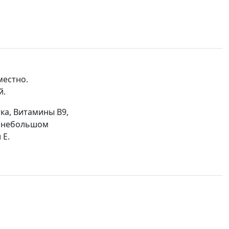
местно.
й.
ка, Витамины В9,
 В небольшом
 Е.