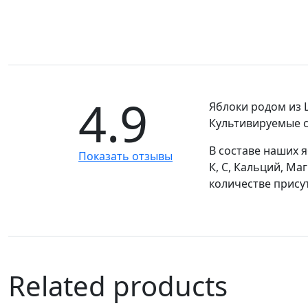
4.9
Яблоки родом из 
Культивируемые с
В составе наших я
Показать отзывы
К, С, Кальций, Ма
количестве прису
Related products