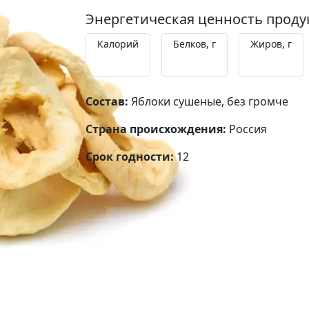
Энергетическая ценность продукт
Калорий
Белков, г
Жиров, г
232
2.2
0.1
Состав:
Яблоки сушеные, без громче
Страна происхождения:
Россия
Срок годности:
12