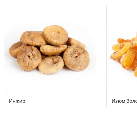
Инжир
Изюм Зол